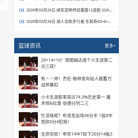
2026年03月26日 绿军逆转终结雷霆12连胜 SGA连续133场20+ 杰伦·布朗31+8+8
2026年03月26日 湖人击败步行者 东契奇43+6+7 詹姆斯23+9+9 海斯21+10
篮球资讯
更多>
29+14+10！塔图姆达成个人生涯第二
次三双！
有丶丶帅！杰伦-格林变向钻人缝蓄力
战斧暴扣
小卡生涯胜率高达74.3%历史第一 魔
术师&拉里-伯德分列二三
忙活啥呢？布洛克出场36分半 1投0中
怒砍0分4犯规！
无奈空砍！申京14中7砍下20分14板3