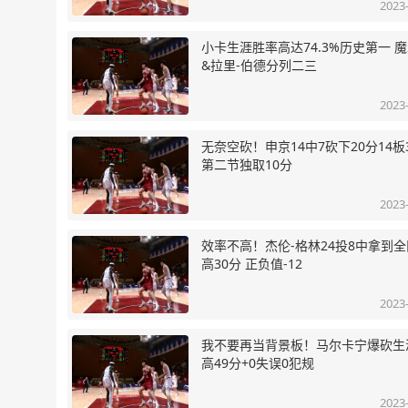
2023
小卡生涯胜率高达74.3%历史第一 
&拉里-伯德分列二三
2023
无奈空砍！申京14中7砍下20分14板
第二节独取10分
2023
效率不高！杰伦-格林24投8中拿到
高30分 正负值-12
2023
我不要再当背景板！马尔卡宁爆砍生
高49分+0失误0犯规
2023