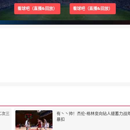
看球吧（直播&回放）
看球吧（直播&回放）
二次三
有丶丶帅！杰伦-格林变向钻人缝蓄力战
暴扣