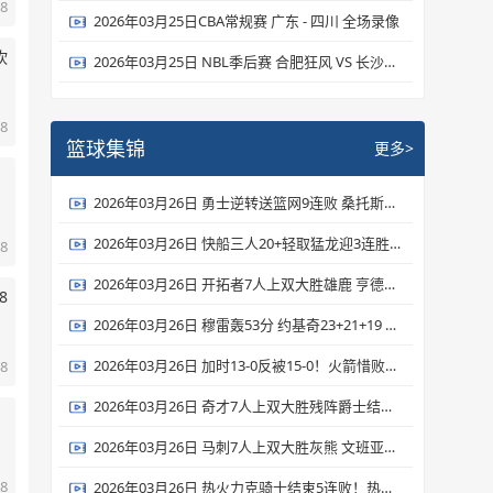
08
2026年03月25日CBA常规赛 广东 - 四川 全场录像
砍
2026年03月25日 NBL季后赛 合肥狂风 VS 长沙勇胜 全场录像
08
篮球集锦
更多>
2026年03月26日 勇士逆转送篮网9连败 桑托斯新高31分 波杰姆22+6 扎威19+6
2026年03月26日 快船三人20+轻取猛龙迎3连胜 伦纳德27+6 加兰24+6 莺哥18+6
08
2026年03月26日 开拓者7人上双大胜雄鹿 亨德森23分 罗林斯生涯新高36分
8
2026年03月26日 穆雷轰53分 约基奇23+21+19 掘金力克独行侠 弗拉格26+7+7
2026年03月26日 加时13-0反被15-0！火箭惜败森林狼 杜兰特22中9&丢绝平罚球
08
2026年03月26日 奇才7人上双大胜残阵爵士结束16连败 里斯26+17 贝利19投15分
2026年03月26日 马刺7人上双大胜灰熊 文班亚马19+15+3断7帽 卡斯尔15+9
08
2026年03月26日 热火力克骑士结束5连败！热巴17+10+7 多诺万·米切尔28+6