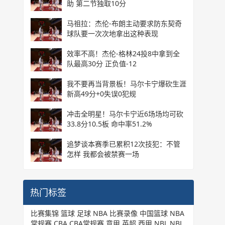
助 第二节独取10分
马祖拉：杰伦-布朗主动要求防东契奇
球队要一次次地拿出这种表现
效率不高！杰伦-格林24投8中拿到全
队最高30分 正负值-12
我不要再当背景板！马尔卡宁爆砍生涯
新高49分+0失误0犯规
冲击全明星！马尔卡宁近6场场均可砍
33.8分10.5板 命中率51.2%
追梦谈本赛季已累积12次技犯：不管
怎样 我都会被禁赛一场
热门标签
比赛集锦
篮球
足球
NBA
比赛录像
中国篮球
NBA
常规赛
CBA
CBA常规赛
意甲
英超
西甲
NBL
NBL