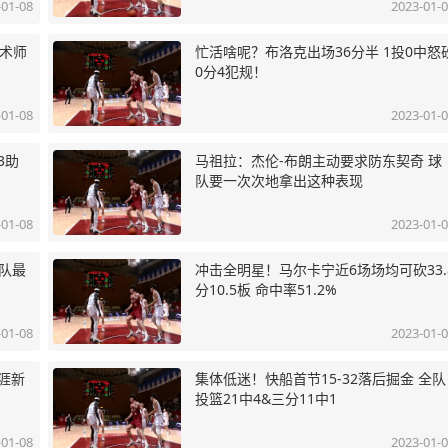
-01-08
2023-01-
魔术师
忙活啥呢？布洛克出场36分半 1投0中怒
0分4犯规！
-01-08
2023-01-
3助
马祖拉：杰伦-布朗主动要求防东契奇 球
队要一次次地拿出这种表现
-01-08
2023-01-
全队最
冲击全明星！马尔卡宁近6场场均可砍33.
分10.5板 命中率51.2%
-01-08
2023-01-
涯新
集体低迷！快船首节15-32落后掘金 全队
投篮21中4&三分11中1
-01-08
2023-01-