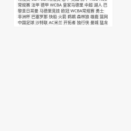
常规赛
法甲
德甲
WCBA
皇家马德里
中超
湖人
巴
黎圣日耳曼
马德里竞技
欧冠
WCBA常规赛
勇士
非洲杯
巴塞罗那
快船
火箭
鹈鹕
森林狼
雄鹿
篮网
中国足球
沙特联
AC米兰
开拓者
独行侠
曼城
猛龙