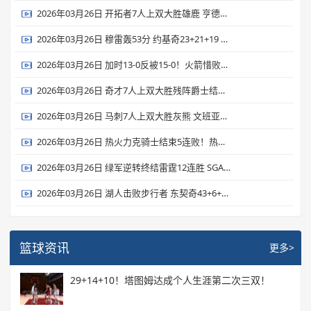
2026年03月26日 开拓者7人上双大胜雄鹿 亨德森23分 罗林斯生涯新高36分
2026年03月26日 穆雷轰53分 约基奇23+21+19 掘金力克独行侠 弗拉格26+7+7
2026年03月26日 加时13-0反被15-0！火箭惜败森林狼 杜兰特22中9&丢绝平罚球
2026年03月26日 奇才7人上双大胜残阵爵士结束16连败 里斯26+17 贝利19投15分
2026年03月26日 马刺7人上双大胜灰熊 文班亚马19+15+3断7帽 卡斯尔15+9
2026年03月26日 热火力克骑士结束5连败！热巴17+10+7 多诺万·米切尔28+6
2026年03月26日 绿军逆转终结雷霆12连胜 SGA连续133场20+ 杰伦·布朗31+8+8
2026年03月26日 湖人击败步行者 东契奇43+6+7 詹姆斯23+9+9 海斯21+10
篮球资讯
更多>
29+14+10！塔图姆达成个人生涯第二次三双！