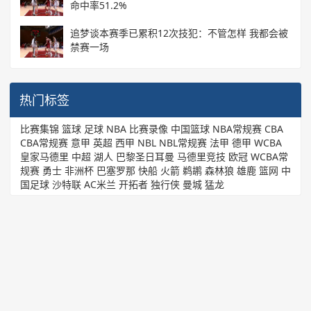
命中率51.2%
追梦谈本赛季已累积12次技犯：不管怎样 我都会被
禁赛一场
热门标签
比赛集锦
篮球
足球
NBA
比赛录像
中国篮球
NBA常规赛
CBA
CBA常规赛
意甲
英超
西甲
NBL
NBL常规赛
法甲
德甲
WCBA
皇家马德里
中超
湖人
巴黎圣日耳曼
马德里竞技
欧冠
WCBA常
规赛
勇士
非洲杯
巴塞罗那
快船
火箭
鹈鹕
森林狼
雄鹿
篮网
中
国足球
沙特联
AC米兰
开拓者
独行侠
曼城
猛龙