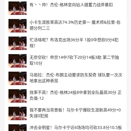
有丶丶帅！杰伦-格林变向钻人缝蓄力战斧暴扣
小卡生涯胜率高达74.3%历史第一 魔术师&拉里-伯
德分列二三
忙活啥呢？布洛克出场36分半 1投0中怒砍0分4犯
规！
无奈空砍！申京14中7砍下20分14板3助 第二节独
取10分
马祖拉：杰伦-布朗主动要求防东契奇 球队要一次次
地拿出这种表现
效率不高！杰伦-格林24投8中拿到全队最高30分 正
负值-12
我不要再当背景板！马尔卡宁爆砍生涯新高49分+0
失误0犯规
冲击全明星！马尔卡宁近6场场均可砍33.8分10.5板