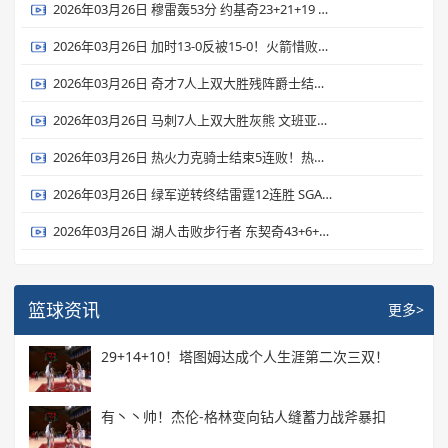
2026年03月26日 穆雷轰53分 约基奇23+21+19 掘金力克独行侠 弗拉格26+7+7
2026年03月26日 加时13-0反被15-0！火箭惜败森林狼 杜兰特22中9&丢绝平罚球
2026年03月26日 奇才7人上双大胜残阵爵士结束16连败 里斯26+17 贝利19投15分
2026年03月26日 马刺7人上双大胜灰熊 文班亚马19+15+3断7帽 卡斯尔15+9
2026年03月26日 热火力克骑士结束5连败！热巴17+10+7 多诺万·米切尔28+6
2026年03月26日 绿军逆转终结雷霆12连胜 SGA连续133场20+ 杰伦·布朗31+8+8
2026年03月26日 湖人击败步行者 东契奇43+6+7 詹姆斯23+9+9 海斯21+10
篮球资讯
更多>
29+14+10！塔图姆达成个人生涯第二次三双！
有丶丶帅！杰伦-格林变向钻人缝蓄力战斧暴扣