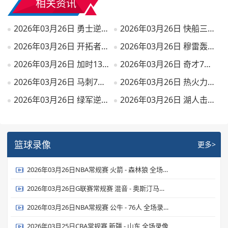
相关资讯
2026年03月26日 勇士逆转送篮网9连败 桑托斯新高31分 波杰姆22+6 扎威19+6
2026年03月26日 快船三人20+轻取猛龙迎3连胜 伦纳德27+6 加兰24+6 莺哥18+6
2026年03月26日 开拓者7人上双大胜雄鹿 亨德森23分 罗林斯生涯新高36分
2026年03月26日 穆雷轰53分 约基奇23+21+19 掘金力克独行侠 弗拉格26+7+7
2026年03月26日 加时13-0反被15-0！火箭惜败森林狼 杜兰特22中9&丢绝平罚球
2026年03月26日 奇才7人上双大胜残阵爵士结束16连败 里斯26+17 贝利19投15分
2026年03月26日 马刺7人上双大胜灰熊 文班亚马19+15+3断7帽 卡斯尔15+9
2026年03月26日 热火力克骑士结束5连败！热巴17+10+7 多诺万·米切尔28+6
2026年03月26日 绿军逆转终结雷霆12连胜 SGA连续133场20+ 杰伦·布朗31+8+8
2026年03月26日 湖人击败步行者 东契奇43+6+7 詹姆斯23+9+9 海斯21+10
篮球录像
更多>
2026年03月26日NBA常规赛 火箭 - 森林狼 全场录像
2026年03月26日G联赛常规赛 混音 - 奥斯汀马刺 全场录像
2026年03月26日NBA常规赛 公牛 - 76人 全场录像
2026年03月25日CBA常规赛 新疆 - 山东 全场录像