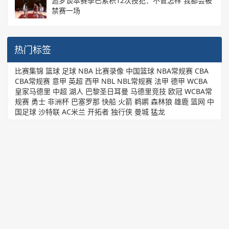
追梦谈本赛季已累积12次技犯：不管怎样 我都会被
禁赛一场
热门标签
比赛集锦
篮球
足球
NBA
比赛录像
中国篮球
NBA常规赛
CBA
CBA常规赛
意甲
英超
西甲
NBL
NBL常规赛
法甲
德甲
WCBA
皇家马德里
中超
湖人
巴黎圣日耳曼
马德里竞技
欧冠
WCBA常
规赛
勇士
非洲杯
巴塞罗那
快船
火箭
鹈鹕
森林狼
雄鹿
篮网
中
国足球
沙特联
AC米兰
开拓者
独行侠
曼城
猛龙