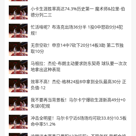
小卡生涯胜率高达74.3%历史第一 魔术师&拉里-伯
德分列二三
忙活啥呢？布洛克出场36分半 1投0中怒砍0分4犯
规！
无奈空砍！申京14中7砍下20分14板3助 第二节独
取10分
马祖拉：杰伦-布朗主动要求防东契奇 球队要一次次
地拿出这种表现
效率不高！杰伦-格林24投8中拿到全队最高30分 正
负值-12
我不要再当背景板！马尔卡宁爆砍生涯新高49分+0
失误0犯规
冲击全明星！马尔卡宁近6场场均可砍33.8分10.5板
命中率51.2%