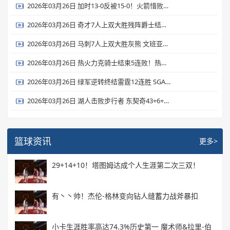
2026年03月26日 加时13-0反被15-0！火箭惜败森林狼 杜兰特22中9&丢绝平罚球
2026年03月26日 奇才7人上双大胜残阵爵士结束16连败 里斯26+17 贝利19投15分
2026年03月26日 马刺7人上双大胜灰熊 文班亚马19+15+3断7帽 卡斯尔15+9
2026年03月26日 热火力克骑士结束5连败！热巴17+10+7 多诺万·米切尔28+6
2026年03月26日 绿军逆转终结雷霆12连胜 SGA连续133场20+ 杰伦·布朗31+8+8
2026年03月26日 湖人击败步行者 东契奇43+6+7 詹姆斯23+9+9 海斯21+10
篮球资讯
更多>
29+14+10！塔图姆达成个人生涯第二次三双！
有丶丶帅！杰伦-格林变向钻人缝蓄力战斧暴扣
小卡生涯胜率高达74.3%历史第一 魔术师&拉里-伯