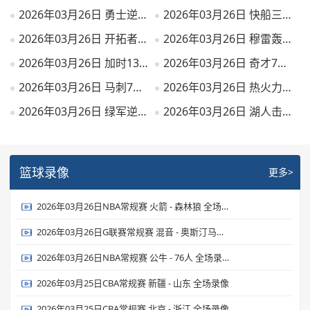
2026年03月26日 勇士逆转送篮网9连败 桑托斯新高31分 波杰姆22+6 扎威19+6
2026年03月26日 快船三人20+轻取猛龙迎3连胜 伦纳德27+6 加兰24+6 莺哥18+6
2026年03月26日 开拓者7人上双大胜雄鹿 亨德森23分 罗林斯生涯新高36分
2026年03月26日 穆雷轰53分 约基奇23+21+19 掘金力克独行侠 弗拉格26+7+7
2026年03月26日 加时13-0反被15-0！火箭惜败森林狼 杜兰特22中9&丢绝平罚球
2026年03月26日 奇才7人上双大胜残阵爵士结束16连败 里斯26+17 贝利19投15分
2026年03月26日 马刺7人上双大胜灰熊 文班亚马19+15+3断7帽 卡斯尔15+9
2026年03月26日 热火力克骑士结束5连败！热巴17+10+7 多诺万·米切尔28+6
2026年03月26日 绿军逆转终结雷霆12连胜 SGA连续133场20+ 杰伦·布朗31+8+8
2026年03月26日 湖人击败步行者 东契奇43+6+7 詹姆斯23+9+9 海斯21+10
篮球录像
更多>
2026年03月26日NBA常规赛 火箭 - 森林狼 全场录像
2026年03月26日G联赛常规赛 混音 - 奥斯汀马刺 全场录像
2026年03月26日NBA常规赛 公牛 - 76人 全场录像
2026年03月25日CBA常规赛 新疆 - 山东 全场录像
2026年03月25日CBA常规赛 北京 - 浙江 全场录像