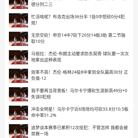
德分列二三
忙活啥呢？布洛克出场36分半 1投0中怒砍0分4犯
规！
无奈空砍！申京14中7砍下20分14板3助 第二节独
取10分
马祖拉：杰伦-布朗主动要求防东契奇 球队要一次次
地拿出这种表现
效率不高！杰伦-格林24投8中拿到全队最高30分 正
负值-12
我不要再当背景板！马尔卡宁爆砍生涯新高49分+0
失误0犯规
冲击全明星！马尔卡宁近6场场均可砍33.8分10.5板
命中率51.2%
追梦谈本赛季已累积12次技犯：不管怎样 我都会被
禁赛一场