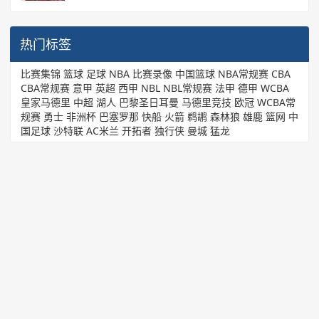
热门标签
比赛集锦
篮球
足球
NBA
比赛录像
中国篮球
NBA常规赛
CBA
CBA常规赛
意甲
英超
西甲
NBL
NBL常规赛
法甲
德甲
WCBA
皇家马德里
中超
湖人
巴黎圣日耳曼
马德里竞技
欧冠
WCBA常
规赛
勇士
非洲杯
巴塞罗那
快船
火箭
鹈鹕
森林狼
雄鹿
篮网
中
国足球
沙特联
AC米兰
开拓者
独行侠
曼城
猛龙