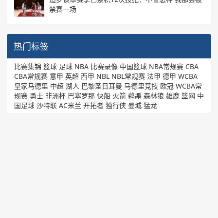
禁赛一场
热门标签
比赛集锦
篮球
足球
NBA
比赛录像
中国篮球
NBA常规赛
CBA
CBA常规赛
意甲
英超
西甲
NBL
NBL常规赛
法甲
德甲
WCBA
皇家马德里
中超
湖人
巴黎圣日耳曼
马德里竞技
欧冠
WCBA常
规赛
勇士
非洲杯
巴塞罗那
快船
火箭
鹈鹕
森林狼
雄鹿
篮网
中
国足球
沙特联
AC米兰
开拓者
独行侠
曼城
猛龙