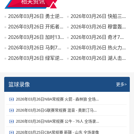
相关资讯
2026年03月26日 勇士逆转送篮网9连败 桑托斯新高31分 波杰姆22+6 扎威19+6
2026年03月26日 快船三人20+轻取猛龙迎3连胜 伦纳德27+6 加兰24+6 莺哥18+6
2026年03月26日 开拓者7人上双大胜雄鹿 亨德森23分 罗林斯生涯新高36分
2026年03月26日 穆雷轰53分 约基奇23+21+19 掘金力克独行侠 弗拉格26+7+7
2026年03月26日 加时13-0反被15-0！火箭惜败森林狼 杜兰特22中9&丢绝平罚球
2026年03月26日 奇才7人上双大胜残阵爵士结束16连败 里斯26+17 贝利19投15分
2026年03月26日 马刺7人上双大胜灰熊 文班亚马19+15+3断7帽 卡斯尔15+9
2026年03月26日 热火力克骑士结束5连败！热巴17+10+7 多诺万·米切尔28+6
2026年03月26日 绿军逆转终结雷霆12连胜 SGA连续133场20+ 杰伦·布朗31+8+8
2026年03月26日 湖人击败步行者 东契奇43+6+7 詹姆斯23+9+9 海斯21+10
篮球录像
更多>
2026年03月26日NBA常规赛 火箭 - 森林狼 全场录像
2026年03月26日G联赛常规赛 混音 - 奥斯汀马刺 全场录像
2026年03月26日NBA常规赛 公牛 - 76人 全场录像
2026年03月25日CBA常规赛 新疆 - 山东 全场录像