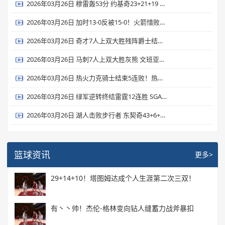
2026年03月26日 穆雷轰53分 约基奇23+21+19 掘金力克独行侠 弗拉格26+7+7
2026年03月26日 加时13-0反被15-0！火箭惜败森林狼 杜兰特22中9&丢绝平罚球
2026年03月26日 奇才7人上双大胜残阵爵士结束16连败 里斯26+17 贝利19投15分
2026年03月26日 马刺7人上双大胜灰熊 文班亚马19+15+3断7帽 卡斯尔15+9
2026年03月26日 热火力克骑士结束5连败！热巴17+10+7 多诺万·米切尔28+6
2026年03月26日 绿军逆转终结雷霆12连胜 SGA连续133场20+ 杰伦·布朗31+8+8
2026年03月26日 湖人击败步行者 东契奇43+6+7 詹姆斯23+9+9 海斯21+10
篮球资讯
更多>
29+14+10！塔图姆达成个人生涯第二次三双！
有丶丶帅！杰伦-格林变向钻人缝蓄力战斧暴扣