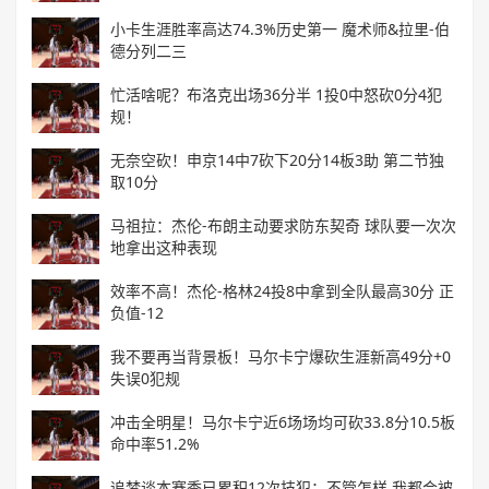
小卡生涯胜率高达74.3%历史第一 魔术师&拉里-伯
德分列二三
忙活啥呢？布洛克出场36分半 1投0中怒砍0分4犯
规！
无奈空砍！申京14中7砍下20分14板3助 第二节独
取10分
马祖拉：杰伦-布朗主动要求防东契奇 球队要一次次
地拿出这种表现
效率不高！杰伦-格林24投8中拿到全队最高30分 正
负值-12
我不要再当背景板！马尔卡宁爆砍生涯新高49分+0
失误0犯规
冲击全明星！马尔卡宁近6场场均可砍33.8分10.5板
命中率51.2%
追梦谈本赛季已累积12次技犯：不管怎样 我都会被