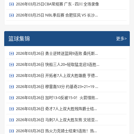
2026年03月25日CBA常规赛 广东 - 四川 全场录像
2026年03月25日 NBL季后赛 合肥狂风 VS 长沙勇胜 全场录像
篮球集锦
更多>
2026年03月26日 勇士逆转送篮网9连败 桑托斯新高31分 波杰姆22+6 扎威19+6
2026年03月26日 快船三人20+轻取猛龙迎3连胜 伦纳德27+6 加兰24+6 莺哥18+6
2026年03月26日 开拓者7人上双大胜雄鹿 亨德森23分 罗林斯生涯新高36分
2026年03月26日 穆雷轰53分 约基奇23+21+19 掘金力克独行侠 弗拉格26+7+7
2026年03月26日 加时13-0反被15-0！火箭惜败森林狼 杜兰特22中9&丢绝平罚球
2026年03月26日 奇才7人上双大胜残阵爵士结束16连败 里斯26+17 贝利19投15分
2026年03月26日 马刺7人上双大胜灰熊 文班亚马19+15+3断7帽 卡斯尔15+9
2026年03月26日 热火力克骑士结束5连败！热巴17+10+7 多诺万·米切尔28+6