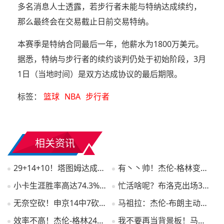
多名消息人士透露，若步行者未能与特纳达成续约，
那么最终会在交易截止日前交易特纳。
本赛季是特纳合同最后一年，他薪水为1800万美元。
据悉，特纳与步行者的续约谈判仍处于初始阶段，3月
1日（当地时间）是双方达成协议的最后期限。
标签：
篮球
NBA
步行者
相关资讯
29+14+10！塔图姆达成个人生涯第二次三双！
有丶丶帅！杰伦-格林变向钻人缝蓄力战斧暴扣
小卡生涯胜率高达74.3%历史第一 魔术师&拉里-伯德分列二三
忙活啥呢？布洛克出场36分半 1投0中怒砍0分4犯规！
无奈空砍！申京14中7砍下20分14板3助 第二节独取10分
马祖拉：杰伦-布朗主动要求防东契奇 球队要一次次地拿出这种表现
效率不高！杰伦-格林24投8中拿到全队最高30分 正负值-12
我不要再当背景板！马尔卡宁爆砍生涯新高49分+0失误0犯规