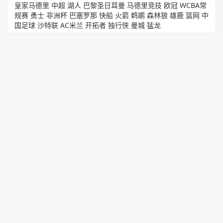
皇家马德里
中超
湖人
巴黎圣日耳曼
马德里竞技
欧冠
WCBA常
规赛
勇士
非洲杯
巴塞罗那
快船
火箭
鹈鹕
森林狼
雄鹿
篮网
中
国足球
沙特联
AC米兰
开拓者
独行侠
曼城
猛龙