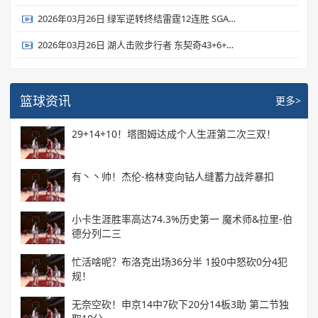
2026年03月26日 绿军逆转终结雷霆12连胜 SGA连续133场20+ 杰伦·布朗31+8+8
2026年03月26日 湖人击败步行者 东契奇43+6+7 詹姆斯23+9+9 海斯21+10
篮球资讯
更多>
29+14+10！塔图姆达成个人生涯第二次三双！
有丶丶帅！杰伦-格林变向钻人缝蓄力战斧暴扣
小卡生涯胜率高达74.3%历史第一 魔术师&拉里-伯
德分列二三
忙活啥呢？布洛克出场36分半 1投0中怒砍0分4犯
规！
无奈空砍！申京14中7砍下20分14板3助 第二节独