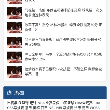
取10分
马祖拉：杰伦-布朗主动要求防东契奇 球队要一次次
地拿出这种表现
效率不高！杰伦-格林24投8中拿到全队最高30分 正
负值-12
我不要再当背景板！马尔卡宁爆砍生涯新高49分+0
失误0犯规
冲击全明星！马尔卡宁近6场场均可砍33.8分10.5板
命中率51.2%
追梦谈本赛季已累积12次技犯：不管怎样 我都会被
禁赛一场
热门标签
比赛集锦
篮球
足球
NBA
比赛录像
中国篮球
NBA常规赛
CBA
CBA常规赛
意甲
英超
西甲
NBL
NBL常规赛
法甲
德甲
WCBA