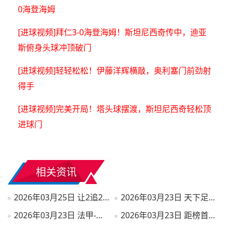
0海登海姆
[进球视频]拜仁3-0海登海姆！斯坦尼西奇传中，迪亚
斯俯身头球冲顶破门
[进球视频]轻轻松松！伊藤洋辉横敲，奥利塞门前劲射
得手
[进球视频]完美开局！塔头球摆渡，斯坦尼西奇轻松顶
进球门
相关资讯
2026年03月25日 让2追2！U23国足2-2泰国U23 向余望李新翔破门 鲍世蒙送礼+助攻
2026年03月23日 天下足球-冠军大反转
2026年03月23日 法甲-帕尼切利双响+补时绝杀 斯特拉斯堡3-2逆转斯特拉斯堡
2026年03月23日 距榜首4分！十人皇马3-2逆转马竞 维尼修斯双响巴尔韦德破门+直红