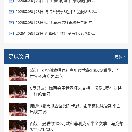
2026年03月23日 西甲-福纳尔斯任意球破门难救主 贝蒂斯客场1-2毕尔巴鄂
2026年03月23日 终结各赛事3连平！迈阿密3-2纽约城 梅西任意球破门+两度中框
2026年03月23日 德甲-马塔诺维奇梅开二度 弗赖堡2-1逆转圣保利
2026年03月23日 近四轮首胜！罗马1-0莱切距前四3分 19岁瓦斯制胜埃尔莫索献助攻
足球资讯
更多>
葡记：C罗利雅得胜利亮相仪式获30亿观看量，而
世界杯决赛为20亿
C罗好友：梅西会用世界杯来交换一份像C罗在沙特
一样的合同
诺伊尔夏天能否回归？卡恩：希望这段康复期不会
出现并发症
西媒：曼联欲400万欧租菲利克斯半个赛季，马竞想
要至少1200万