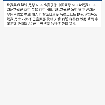
比赛集锦
篮球
足球
NBA
比赛录像
中国篮球
NBA常规赛
CBA
CBA常规赛
意甲
英超
西甲
NBL
NBL常规赛
法甲
德甲
WCBA
皇家马德里
中超
湖人
巴黎圣日耳曼
马德里竞技
欧冠
WCBA常
规赛
勇士
非洲杯
巴塞罗那
快船
火箭
鹈鹕
森林狼
雄鹿
篮网
中
国足球
沙特联
AC米兰
开拓者
独行侠
曼城
猛龙