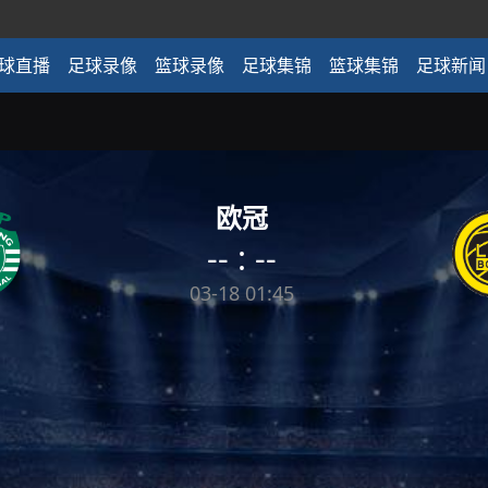
球直播
足球录像
篮球录像
足球集锦
篮球集锦
足球新闻
欧冠
-- : --
03-18 01:45