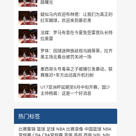
路曙光
疑似马内欢迎布林德：让我们为真正的
红军踢球，欢迎来到慕尼黑
法媒：罗马有意在今夏免签雷恩队长特
拉奥雷
罗体：因球迷种族歧视乌姆蒂蒂，拉齐
奥主场北看台被罚关闭一场
墨西哥头号毒枭之子被捕引发暴动，联
赛推迟+军方出动直升机扫射
U17亚洲杯延期至6月中旬开赛，国少
主帅杨晨：这是一个好消息
热门标签
比赛集锦
篮球
足球
NBA
比赛录像
中国篮球
NBA
常规赛
CBA
CBA常规赛
意甲
英超
西甲
NBL
NBL