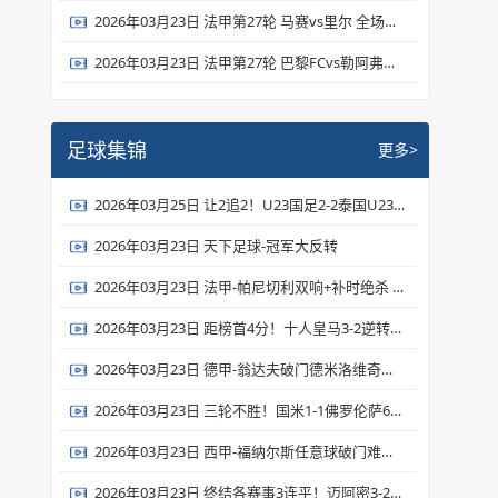
2026年03月23日 法甲第27轮 马赛vs里尔 全场录像
2026年03月23日 法甲第27轮 巴黎FCvs勒阿弗尔 全场录像
足球集锦
更多>
2026年03月25日 让2追2！U23国足2-2泰国U23 向余望李新翔破门 鲍世蒙送礼+助攻
2026年03月23日 天下足球-冠军大反转
2026年03月23日 法甲-帕尼切利双响+补时绝杀 斯特拉斯堡3-2逆转斯特拉斯堡
2026年03月23日 距榜首4分！十人皇马3-2逆转马竞 维尼修斯双响巴尔韦德破门+直红
2026年03月23日 德甲-翁达夫破门德米洛维奇建功 德米洛维奇客场5-2奥格斯堡
2026年03月23日 三轮不胜！国米1-1佛罗伦萨6分领跑 皮奥40秒闪击巴雷拉进球被吹
2026年03月23日 西甲-福纳尔斯任意球破门难救主 贝蒂斯客场1-2毕尔巴鄂
2026年03月23日 终结各赛事3连平！迈阿密3-2纽约城 梅西任意球破门+两度中框