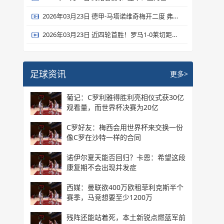
2026年03月23日 德甲-马塔诺维奇梅开二度 弗赖堡2-1逆转圣保利
2026年03月23日 近四轮首胜！罗马1-0莱切距前四3分 19岁瓦斯制胜埃尔莫索献助攻
足球资讯
更多>
葡记：C罗利雅得胜利亮相仪式获30亿
观看量，而世界杯决赛为20亿
C罗好友：梅西会用世界杯来交换一份
像C罗在沙特一样的合同
诺伊尔夏天能否回归？卡恩：希望这段
康复期不会出现并发症
西媒：曼联欲400万欧租菲利克斯半个
赛季，马竞想要至少1200万
残阵还能站着死，本土新锐点燃蓝军前