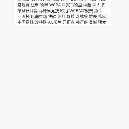
常规赛
法甲
德甲
WCBA
皇家马德里
中超
湖人
巴
黎圣日耳曼
马德里竞技
欧冠
WCBA常规赛
勇士
非洲杯
巴塞罗那
快船
火箭
鹈鹕
森林狼
雄鹿
篮网
中国足球
沙特联
AC米兰
开拓者
独行侠
曼城
猛龙