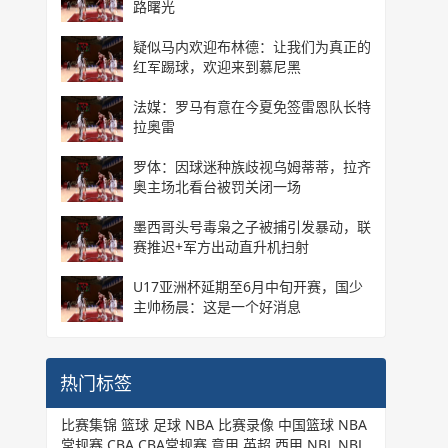
路曙光
疑似马内欢迎布林德：让我们为真正的
红军踢球，欢迎来到慕尼黑
法媒：罗马有意在今夏免签雷恩队长特
拉奥雷
罗体：因球迷种族歧视乌姆蒂蒂，拉齐
奥主场北看台被罚关闭一场
墨西哥头号毒枭之子被捕引发暴动，联
赛推迟+军方出动直升机扫射
U17亚洲杯延期至6月中旬开赛，国少
主帅杨晨：这是一个好消息
热门标签
比赛集锦
篮球
足球
NBA
比赛录像
中国篮球
NBA
常规赛
CBA
CBA常规赛
意甲
英超
西甲
NBL
NBL