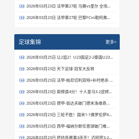
2026年03月23日 法甲第27轮 马赛vs里尔 全场录像
2026年03月23日 法甲第27轮 巴黎FCvs勒阿弗尔 全场录像
足球集锦
更多>
2026年03月25日 让2追2！U23国足2-2泰国U23 向余望李新翔破门 鲍世蒙送礼+助攻
2026年03月23日 天下足球-冠军大反转
2026年03月23日 法甲-帕尼切利双响+补时绝杀 斯特拉斯堡3-2逆转斯特拉斯堡
2026年03月23日 距榜首4分！十人皇马3-2逆转马竞 维尼修斯双响巴尔韦德破门+直红
2026年03月23日 德甲-翁达夫破门德米洛维奇建功 德米洛维奇客场5-2奥格斯堡
2026年03月23日 三轮不胜！国米1-1佛罗伦萨6分领跑 皮奥40秒闪击巴雷拉进球被吹
2026年03月23日 西甲-福纳尔斯任意球破门难救主 贝蒂斯客场1-2毕尔巴鄂
2026年03月23日 终结各赛事3连平！迈阿密3-2纽约城 梅西任意球破门+两度中框