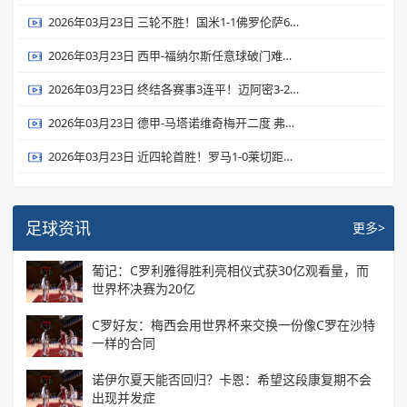
2026年03月23日 三轮不胜！国米1-1佛罗伦萨6分领跑 皮奥40秒闪击巴雷拉进球被吹
2026年03月23日 西甲-福纳尔斯任意球破门难救主 贝蒂斯客场1-2毕尔巴鄂
2026年03月23日 终结各赛事3连平！迈阿密3-2纽约城 梅西任意球破门+两度中框
2026年03月23日 德甲-马塔诺维奇梅开二度 弗赖堡2-1逆转圣保利
2026年03月23日 近四轮首胜！罗马1-0莱切距前四3分 19岁瓦斯制胜埃尔莫索献助攻
足球资讯
更多>
葡记：C罗利雅得胜利亮相仪式获30亿观看量，而
世界杯决赛为20亿
C罗好友：梅西会用世界杯来交换一份像C罗在沙特
一样的合同
诺伊尔夏天能否回归？卡恩：希望这段康复期不会
出现并发症