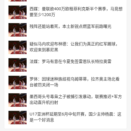
西媒：曼联欲400万欧租菲利克斯半个赛季，马竞想
要至少1200万
残阵还能站着死，本土新锐点燃蓝军前路曙光
疑似马内欢迎布林德：让我们为真正的红军踢球，
欢迎来到慕尼黑
法媒：罗马有意在今夏免签雷恩队长特拉奥雷
罗体：因球迷种族歧视乌姆蒂蒂，拉齐奥主场北看
台被罚关闭一场
墨西哥头号毒枭之子被捕引发暴动，联赛推迟+军方
出动直升机扫射
U17亚洲杯延期至6月中旬开赛，国少主帅杨晨：这
是一个好消息