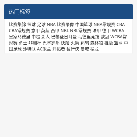
热门标签
比赛集锦
篮球
足球
NBA
比赛录像
中国篮球
NBA常规赛
CBA
CBA常规赛
意甲
英超
西甲
NBL
NBL常规赛
法甲
德甲
WCBA
皇家马德里
中超
湖人
巴黎圣日耳曼
马德里竞技
欧冠
WCBA常
规赛
勇士
非洲杯
巴塞罗那
快船
火箭
鹈鹕
森林狼
雄鹿
篮网
中
国足球
沙特联
AC米兰
开拓者
独行侠
曼城
猛龙