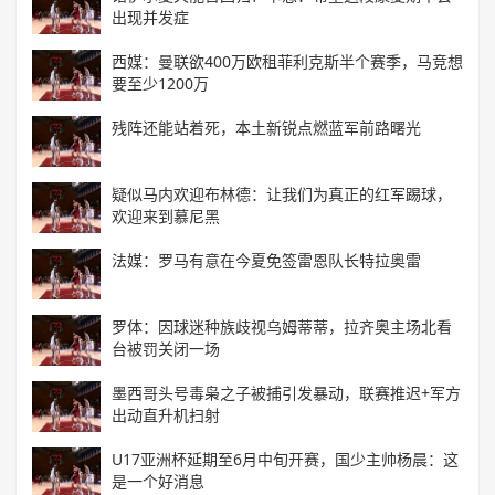
出现并发症
西媒：曼联欲400万欧租菲利克斯半个赛季，马竞想
要至少1200万
残阵还能站着死，本土新锐点燃蓝军前路曙光
疑似马内欢迎布林德：让我们为真正的红军踢球，
欢迎来到慕尼黑
法媒：罗马有意在今夏免签雷恩队长特拉奥雷
罗体：因球迷种族歧视乌姆蒂蒂，拉齐奥主场北看
台被罚关闭一场
墨西哥头号毒枭之子被捕引发暴动，联赛推迟+军方
出动直升机扫射
U17亚洲杯延期至6月中旬开赛，国少主帅杨晨：这
是一个好消息